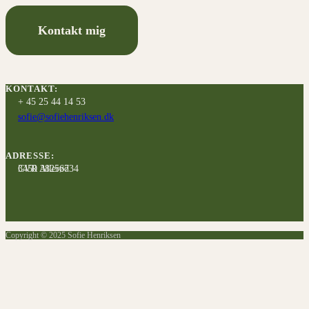
Kontakt mig
KONTAKT:
+ 45 25 44 14 53
sofie@sofiehenriksen.dk
ADRESSE:
3450 Allerød
CVR 38256734
Copyright © 2025 Sofie Henriksen