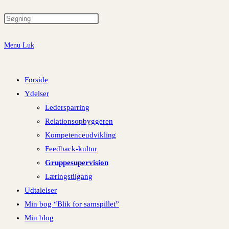
Menu
Luk
Forside
Ydelser
Ledersparring
Relationsopbyggeren
Kompetenceudvikling
Feedback-kultur
Gruppesupervision
Læringstilgang
Udtalelser
Min bog “Blik for samspillet”
Min blog