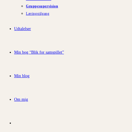
Gruppesupervision
Læringstilgang
Udtalelser
Min bog “Blik for samspillet”
Min blog
Om mig