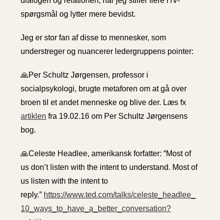
dialogen og relationen, når jeg stiller flere HV-
spørgsmål og lytter mere bevidst.
Jeg er stor fan af disse to mennesker, som
understreger og nuancerer ledergruppens pointer:
🙏Per Schultz Jørgensen, professor i
socialpsykologi, brugte metaforen om at gå over
broen til et andet menneske og blive der. Læs fx
artiklen
fra 19.02.16 om Per Schultz Jørgensens
bog.
🙏Celeste Headlee, amerikansk forfatter: “Most of
us don’t listen with the intent to understand. Most of
us listen with the intent to
reply.”
https://www.ted.com/talks/celeste_headlee_
10_ways_to_have_a_better_conversation?