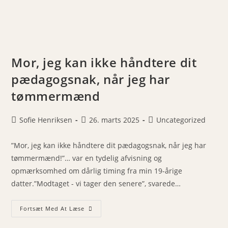
Mor, jeg kan ikke håndtere dit
pædagogsnak, når jeg har
tømmermænd
Post
Post
Post
Sofie Henriksen
26. marts 2025
Uncategorized
author:
published:
category:
”Mor, jeg kan ikke håndtere dit pædagogsnak, når jeg har
tømmermænd!”… var en tydelig afvisning og
opmærksomhed om dårlig timing fra min 19-årige
datter.”Modtaget - vi tager den senere”, svarede…
Mor,
Fortsæt Med At Læse
Jeg
Kan