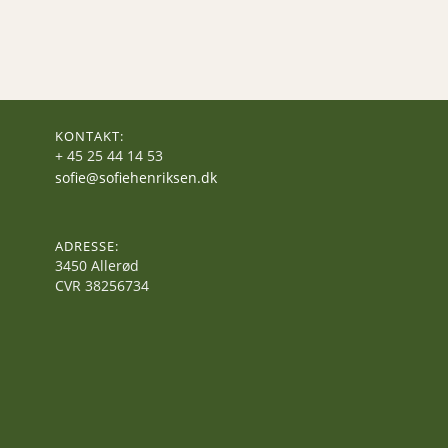
Ikke
Håndtere
Dit
Pædagogsnak,
Når
Jeg
Har
Tømmermænd
KONTAKT:
+ 45 25 44 14 53
sofie@sofiehenriksen.dk
Opens
in
your
ADRESSE:
application
3450 Allerød
CVR 38256734